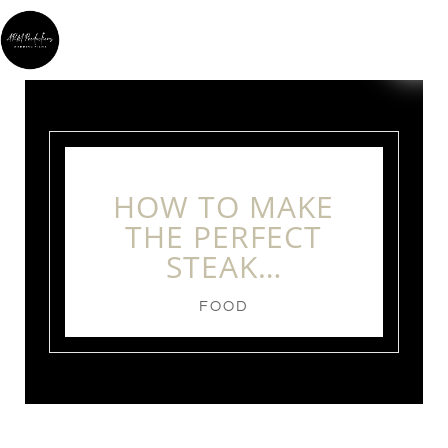
HOW TO MAKE
THE PERFECT
STEAK…
FOOD